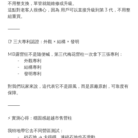
不用整支換，單管就能維修或升級。
這點對老客人很佛心，因為 用戶可以直接升級到第 3 代，不用整
組重買。
⸻
📑 三大專利認證：外觀 × 結構 × 發明
MB露營狂不是隨便喊，第三代梅花營柱一次拿下三張專利：
- 外觀專利
- 結構專利
- 發明專利
對我們玩家來說，這代表它不是跟風，而是原廠原創，可靠度有
保障。
⸻
⚡ 實測心得：穩固感超越市售營柱
我特地帶它去不同營區測試：
- 砂石地 → 卡得穩，連碎石地也不滑動