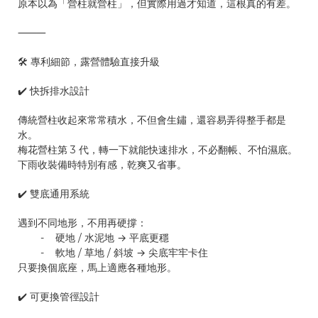
原本以為「營柱就營柱」，但實際用過才知道，這根真的有差。
⸻
🛠 專利細節，露營體驗直接升級
✔️ 快拆排水設計
傳統營柱收起來常常積水，不但會生鏽，還容易弄得整手都是
水。
梅花營柱第 3 代，轉一下就能快速排水，不必翻帳、不怕濕底。
下雨收裝備時特別有感，乾爽又省事。
✔️ 雙底通用系統
遇到不同地形，不用再硬撐：
- 硬地 / 水泥地 → 平底更穩
- 軟地 / 草地 / 斜坡 → 尖底牢牢卡住
只要換個底座，馬上適應各種地形。
✔️ 可更換管徑設計