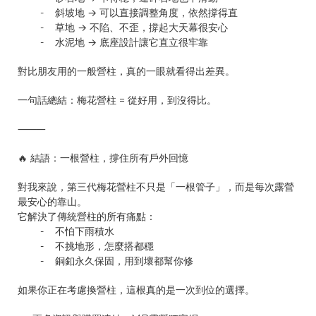
- 斜坡地 → 可以直接調整角度，依然撐得直
- 草地 → 不陷、不歪，撐起大天幕很安心
- 水泥地 → 底座設計讓它直立很牢靠
對比朋友用的一般營柱，真的一眼就看得出差異。
一句話總結：梅花營柱 = 從好用，到沒得比。
⸻
🔥 結語：一根營柱，撐住所有戶外回憶
對我來說，第三代梅花營柱不只是「一根管子」，而是每次露營
最安心的靠山。
它解決了傳統營柱的所有痛點：
- 不怕下雨積水
- 不挑地形，怎麼搭都穩
- 銅釦永久保固，用到壞都幫你修
如果你正在考慮換營柱，這根真的是一次到位的選擇。