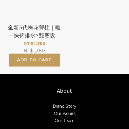
全新3代梅花營柱｜唯
一快拆排水×雙底設計
×三大專利，露營界唯
NT$1,180
一伸縮神器！
NT$1,380
ADD TO CART
About
Brand Story
Our Values
Our Team