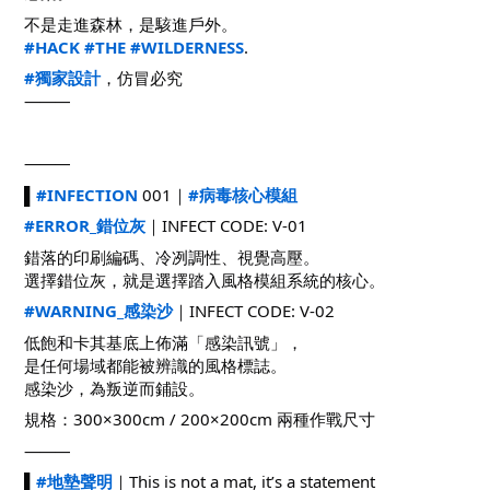
不是走進森林，是駭進戶外。
#HACK
#THE
#WILDERNESS
.
#獨家設計
，仿冒必究
⸻
⸻
▌
#INFECTION
001｜
#病毒核心模組
#ERROR_錯位灰
｜INFECT CODE: V-01
錯落的印刷編碼、冷冽調性、視覺高壓。
選擇錯位灰，就是選擇踏入風格模組系統的核心。
#WARNING_感染沙
｜INFECT CODE: V-02
低飽和卡其基底上佈滿「感染訊號」，
是任何場域都能被辨識的風格標誌。
感染沙，為叛逆而鋪設。
規格：300×300cm / 200×200cm 兩種作戰尺寸
⸻
▌
#地墊聲明
｜This is not a mat, it’s a statement