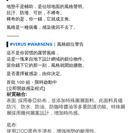
地墊不是輔助，是佔領地面的風格聲明。
抗汙、防潑、可折，不稀奇。
稀奇的是，你一鋪，它就成主角。
風格是一種病毒，感染後回不去了。
⸻
▌
#VIRUS
#WARNING
｜風格錯位警告
這不是你習慣的露營風格，
這是一塊來自地下設計網域的錯位物件。
當你鋪下它的那一刻，風格就開始擴散。
是否選擇被感染，由你決定。
首批 100 組・限時啟動中
[立即開啟感染程式]
材質融合
:
表面
:
採用春亞紡布，並添加特殊圖層面料。此面料具備
防污、防水、防油、防咖啡醬油等多重防護功能。特殊圖
層採用幾何圖案設計，增加時尚感。
底布
:
使用
210D
黑色牛津布，增強地墊的耐用性。