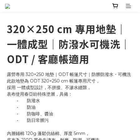
320×250 cm 專用地墊｜
一體成型｜防潑水可機洗｜
ODT / 客廳帳適用
露營專用 320×250 地墊｜ODT 帳篷尺寸｜防髒防潑水・可機洗
此款地墊為 ODT 320×250 cm 帳篷專用尺寸，
採用 一體成型設計，不拼接、不滲水縫隙，
表布使用春亞紡特殊塗層，具備：
	•	防潑水
	•	防油
	•	防咖啡、醬油
	•	防日常髒污
內層鋪棉 120g 蓬鬆仿絲棉、厚度 5mm，