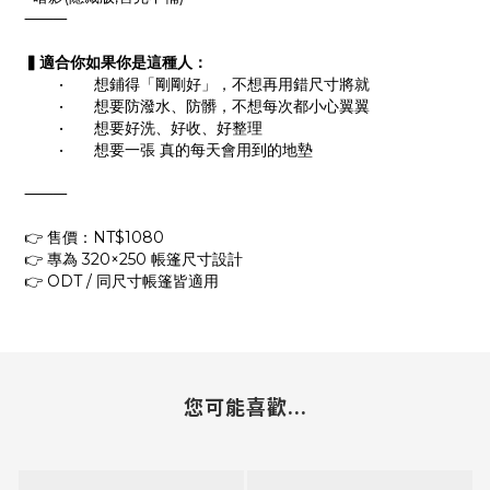
⸻
▍適合你如果你是這種人：
•
想鋪得「剛剛好」，不想再用錯尺寸將就
•
想要防潑水、防髒，不想每次都小心翼翼
•
想要好洗、好收、好整理
•
想要一張 真的每天會用到的地墊
⸻
👉
 售價：NT$1080
👉
 專為 320×250 帳篷尺寸設計
👉
 ODT / 同尺寸帳篷皆適用
您可能喜歡...