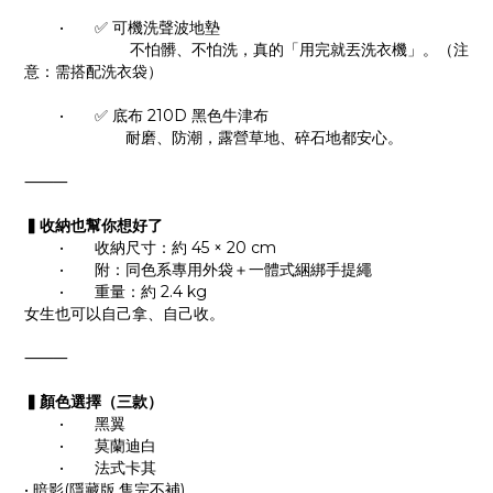
•
✅
 可機洗聲波地墊
                        不怕髒、不怕洗，真的「用完就丟洗衣機」。（注
意：需搭配洗衣袋）
•
✅
 底布 210D 黑色牛津布
                       耐磨、防潮，露營草地、碎石地都安心。
⸻
▍收納也幫你想好了
•
收納尺寸：約 45 × 20 cm
•
附：同色系專用外袋＋一體式綑綁手提繩
•
重量：約 2.4 kg
女生也可以自己拿、自己收。
⸻
▍顏色選擇（三款）
•
黑翼
•
莫蘭迪白
•
法式卡其
•
暗影(隱藏版,售完不補)