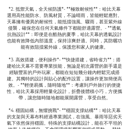
*2. 抵禦天氣，全天候防護*
- **極致耐候性**：哈比天幕
選用高性能防水、防風材質，不論晴雨，皆能輕鬆應對。
天幕擁有優異的耐候性，能抵擋強風、驟雨，甚至紫外線
侵襲，確保您在任何天氣條件下都能舒適露營。- **透氣
抗熱設計**：即便是在酷熱的夏季，哈比天幕的透氣設計
也能有效降低內部溫度，保持涼爽舒適。同時，其防曬功
能有效阻擋紫外線，保護您和家人的健康。
*3. 高效搭建，便利操作*
- **快捷搭建，省時省力**：搭
建哈比天幕不需要專業技能，無論是初次露營的新手還是
經驗豐富的戶外玩家，都能在短短幾分鐘內輕鬆完成搭
建。其獨特的設計與貼心的配件設置，讓操作更加簡便高
效。- **輕便易攜，隨時隨地**：考慮到戶外旅行的便捷
性，哈比天幕採用輕量化設計，折疊後體積小巧，方便攜
帶，讓您隨時隨地都能展開露營，享受自然。
*4. 穩固結構，無懼挑戰*
- **穩固支撐結構**：哈比天幕
的支架與天幕布料經過專業測試，在強風、暴雨等惡劣天
氣下依然保持穩固。特殊的支撐結構設計，能在不平坦的