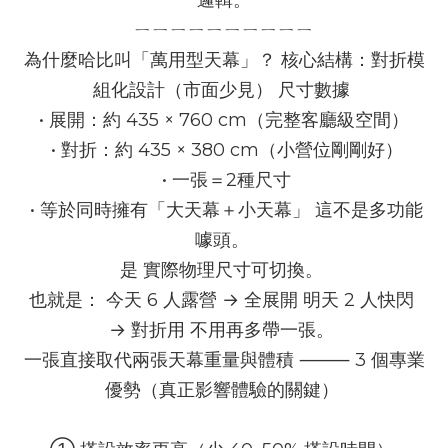
邏輯。
ㄧㄧㄧㄧㄧㄧㄧㄧㄧㄧ
為什麼哈比叫「萬用型天幕」？ 核心結構：對折模
組化設計（市面少見） 尺寸數據 
• 展開：約 435 × 760 cm（完整客廳級空間）
 • 對折：約 435 × 380 cm（小營位剛剛好）
 • 一張＝2種尺寸
 • 等於同時擁有「大天幕＋小天幕」 這不是多功能
噱頭。 
是 實際物理尺寸可切換。 
也就是： 今天 6 人露營 → 全展開 明天 2 人快閃 
→ 對折用 不用再多帶一張。 
一張直接取代兩張天幕重量與體積 ⸻ 3 個專業
優勢（真正影響體驗的關鍵） 