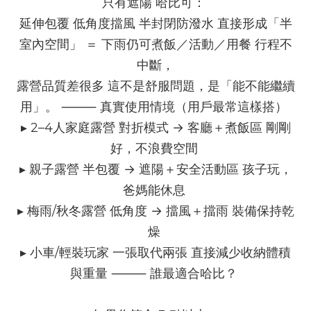
只有遮陽 哈比可： 
延伸包覆 低角度擋風 半封閉防潑水 直接形成「半
室內空間」 ＝ 下雨仍可煮飯／活動／用餐 行程不
中斷，
露營品質差很多 這不是舒服問題，是「能不能繼續
用」。 ⸻ 真實使用情境（用戶最常這樣搭） 
▸ 2–4人家庭露營 對折模式 → 客廳＋煮飯區 剛剛
好，不浪費空間 
▸ 親子露營 半包覆 → 遮陽＋安全活動區 孩子玩，
爸媽能休息 
▸ 梅雨/秋冬露營 低角度 → 擋風＋擋雨 裝備保持乾
燥 
▸ 小車/輕裝玩家 一張取代兩張 直接減少收納體積
與重量 ⸻ 誰最適合哈比？ 