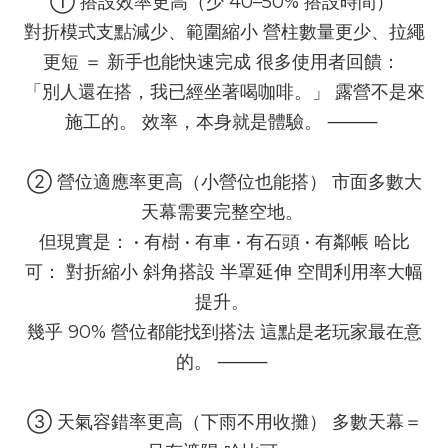
① 搭設效率更高（少 40–50% 搭設時間） 
對折模式支點減少、範圍縮小 營柱數量更少、拉繩
更短 ＝ 新手也能快速完成 很多使用者回饋： 
「別人還在搭，我已經坐著喝咖啡。」 露營不是來
施工的。 效率，本身就是體驗。 ⸻ 
② 營位適應率更高（小營位也能搭） 市面多數大
天幕需要完整空地。 
但現實是： • 有樹 • 有車 • 有石頭 • 有鄰帳 哈比
可： 對折縮小 斜角搭設 半罩延伸 空間利用率大幅
提升。 
幾乎 90% 營位都能找到搭法 這點是老玩家最在意
的。 ⸻ 
③ 天氣容錯率更高（下雨不用收攤） 多數天幕＝