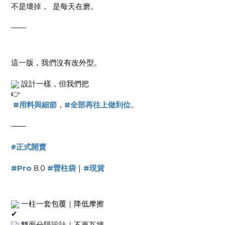
不是壞掉，  是每天在磨。  
——  
這一版，我們沒有改外型。  
 設計一樣，但我們把
#用料與細節
，
#全部再往上做到位
。  
——  
#正式開賣
#Pro
 8.0 
#營柱袋
｜
#現貨
 一柱一套包覆｜降低摩擦
 雙面分隔設計｜不再互撞