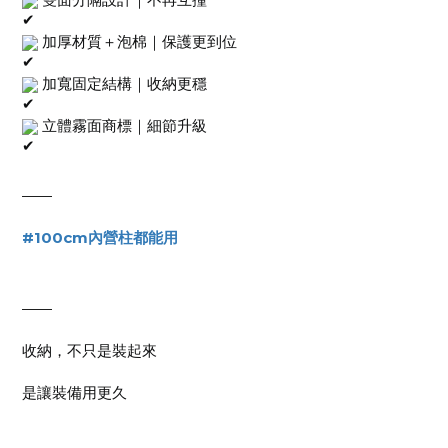
 加厚材質＋泡棉｜保護更到位
 加寬固定結構｜收納更穩
 立體霧面商標｜細節升級
——  
#100cm內營柱都能用
——  
收納，不只是裝起來  
是讓裝備用更久  