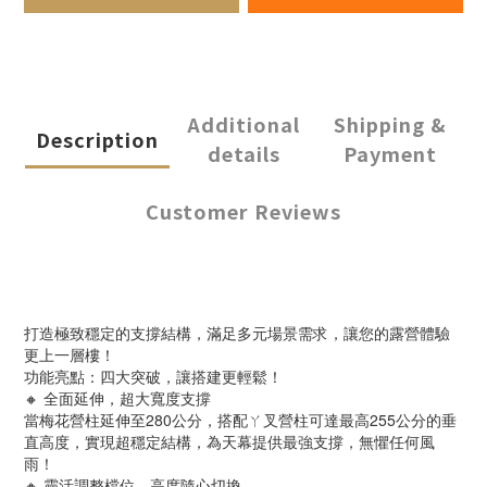
Additional
Shipping &
Description
details
Payment
Customer Reviews
打造極致穩定的支撐結構，滿足多元場景需求，讓您的露營體驗
更上一層樓！
功能亮點：四大突破，讓搭建更輕鬆！
🔸 全面延伸，超大寬度支撐
當梅花營柱延伸至280公分，搭配ㄚ叉營柱可達最高255公分的垂
直高度，實現超穩定結構，為天幕提供最強支撐，無懼任何風
雨！
🔸 靈活調整檔位，高度隨心切換