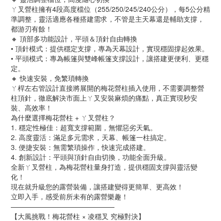
ㄚ叉營柱擁有4段高度檔位（255/250/245/240公分），每5公分精
準調整，靈活適應各種搭建需求，不管是主天幕還是輔助支撐，
都游刃有餘！
🔸 頂部多功能設計，平頭＆頂針自由轉換
• 頂針模式：提供穩定支撐，專為天幕設計，實現穩固撐起效果。
• 平頭模式：專為帳篷與雙峰帳篷支撐設計，讓搭建更便利、更穩
定。
🔸 快速安裝，免繁瑣轉換
ㄚ桿左右管設計直接將展開的梅花營柱插入使用，不需要調整營
柱頂針，徹底解決市面上ㄚ叉安裝麻煩的痛點，真正實現秒安
裝、高效率！
為什麼選擇梅花營柱 + ㄚ叉營柱？
1. 穩定性極佳：超寬支撐範圍，無懼惡劣天氣。
2. 高度靈活：滿足多元需求，天幕、帳篷一柱搞定。
3. 便捷安裝：無需繁瑣操作，快速完成搭建。
4. 創新設計：平頭與頂針自由切換，功能全面升級。
全新ㄚ叉營柱，為梅花營柱量身打造，提供穩固支撐與靈活變
化！
現在就升級您的露營裝備，讓搭建變得更簡單、更高效！
立即入手，感受前所未有的露營樂趣！
———————————————
【大風挑戰！梅花營柱 × 凌穩叉 究極對決】