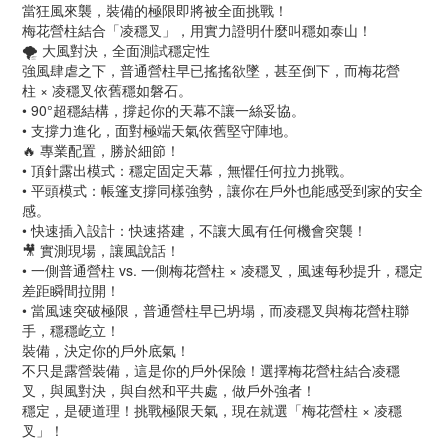
當狂風來襲，裝備的極限即將被全面挑戰！
梅花營柱結合「凌穩叉」，用實力證明什麼叫穩如泰山！
🌪 大風對決，全面測試穩定性
強風肆虐之下，普通營柱早已搖搖欲墜，甚至倒下，而梅花營
柱 × 凌穩叉依舊穩如磐石。
• 90°超穩結構，撐起你的天幕不讓一絲妥協。
• 支撐力進化，面對極端天氣依舊堅守陣地。
🔥 專業配置，勝於細節！
• 頂針露出模式：穩定固定天幕，無懼任何拉力挑戰。
• 平頭模式：帳篷支撐同樣強勢，讓你在戶外也能感受到家的安全
感。
• 快速插入設計：快速搭建，不讓大風有任何機會突襲！
🎥 實測現場，讓風說話！
• 一側普通營柱 vs. 一側梅花營柱 × 凌穩叉，風速每秒提升，穩定
差距瞬間拉開！
• 當風速突破極限，普通營柱早已坍塌，而凌穩叉與梅花營柱聯
手，穩穩屹立！
裝備，決定你的戶外底氣！
不只是露營裝備，這是你的戶外保險！選擇梅花營柱結合凌穩
叉，與風對決，與自然和平共處，做戶外強者！
穩定，是硬道理！挑戰極限天氣，現在就選「梅花營柱 × 凌穩
叉」！