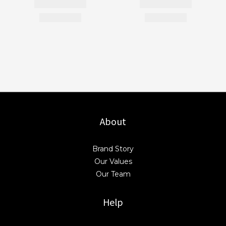
About
Brand Story
Our Values
Our Team
Help