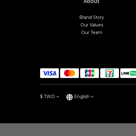
About
Brand Story
Our Values
Our Team
$
TWD
English