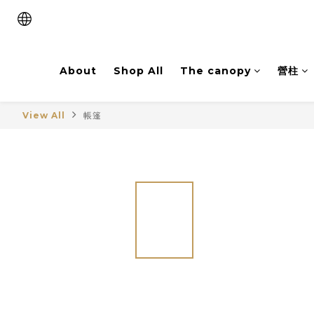
About
Shop All
The canopy
營柱
View All
帳篷