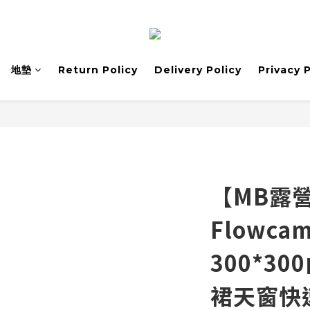
地墊
Return Policy
Delivery Policy
Privacy 
【MB露營
Flowca
300*3
裙天窗快