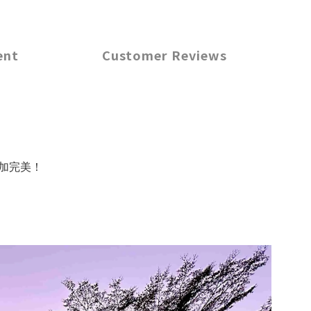
ent
Customer Reviews
加完美！