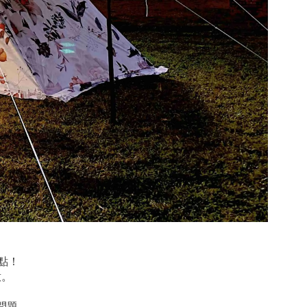
點！
意。
問題。