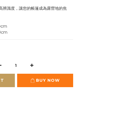
高辨識度，讓您的帳篷成為露營地的焦
0cm
0cm
RT
BUY NOW