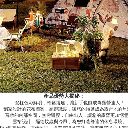
產品優勢大揭秘：
營柱色彩鮮明，輕鬆搭建，讓新手也能成為露營達人！
獨家設計的花布圖案，高辨識度，讓您的帳篷成為露營地的焦
寬敞的內部空間，無需彎腰，自由出入，讓您的露營更加愜
雪裙設計，隔絕蚊蟲與冷風，為您打造舒適的休息環境。
內外帳置物袋，方便收納，還有電線孔設計，讓您無需擔心用電