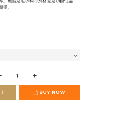
界。無論是追求獨特風格還是功能性需
期望。
RT
BUY NOW