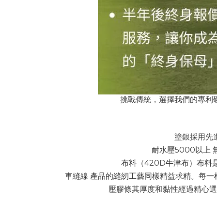
挑戰傳統，選擇我們的專利
塗銀採用先
耐水壓5000以
布料（420D牛津布）布
車縫線 產品的縫紉工藝同樣精益求精。每
壓膠條其厚度和黏性經過精心選