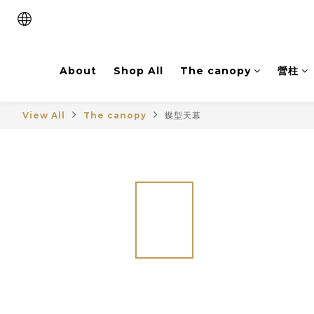
About
Shop All
The canopy
營柱
View All
The canopy
蝶型天幕