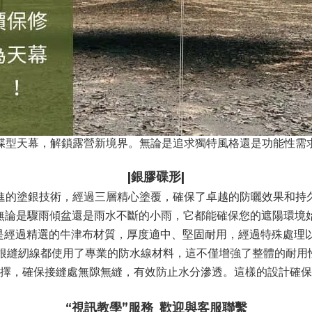
碟型天幕，解鎖露營新境界。無論是追求獨特風格還是功能性需
|銀膠碟形|
進的塗銀技術，經過三層精心塗覆，確保了卓越的防曬效果和持
上 無論是驟雨傾盆還是雨水不斷的小雨，它都能確保您的遮陽環境
料是經過精選的牛津布材質，厚度適中、堅固耐用，經過特殊處理
一根縫紉線都使用了專業的防水線材料，這不僅增強了整體的耐用
擇，確保接縫處無隙無縫，有效防止水分滲透。這樣的設計確保
“視訊教學”服務_歡迎與客服聯繫