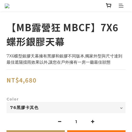
【MB露營狂 MBCF】7X6
蝶形銀膠天幕
7X6蝶型銀膠天幕擁有黑膠和銀膠不同版本,獨家外型與尺寸達到
最佳遮陽擋雨效果以外,讓您在戶外擁有一房一廳最佳狀態
NT$4,680
Color