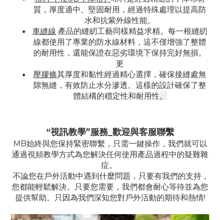
質，厚度適中、堅固耐用，經過特殊處理以提高防
水和抗紫外線性能。
車縫線
產品的縫紉工藝同樣精益求精。每一根縫紉
線都使用了專業的防水線材料，這不僅增強了整體
的耐用性，還能保證在惡劣環境下保持完好無損。
更
壓膠條
其厚度和黏性經過精心選擇，確保接縫處無
隙無縫，有效防止水分滲透。這樣的設計確保了整
。
體結構的穩定性和耐用性
“視訊教學”服務_歡迎與客服聯繫
MB始終與您保持緊密聯繫，只需一鍵操作，我們就可以
通過視頻教學方式為您解決任何使用產品過程中的疑難雜
症。
不論您在戶外活動中遇到什麼問題，只要有我們的支持，
您都能輕鬆解決。只要您需要，我們都會耐心等待並為您
提供幫助。只因為我們深知您對戶外活動的期待和熱情!