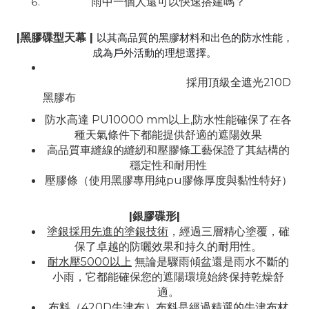
雨中一個人還可以快速搭建嗎？
以其高品質的黑膠材料和出色的防水性能，
|黑膠碟型天幕 |
成為戶外活動的理想選擇。
採用頂級全遮光210D
黑膠布
防水高達 PU10000 mm以上,防水性能確保了在各
種天氣條件下都能提供舒適的遮陽效果
高品質車縫線的縫紉和壓膠條工藝保證了其結構的
穩定性和耐用性
壓膠條（使用黑膠專用純pu膠條厚度與黏性特好）
|銀膠碟形|
塗銀採用先進的塗銀技術
，經過三層精心塗覆，確
保了卓越的防曬效果和持久的耐用性。
耐水壓5000以上
無論是驟雨傾盆還是雨水不斷的
小雨，它都能確保您的遮陽環境始終保持乾燥舒
適。
布料（420D牛津布）
布料是經過精選的牛津布材