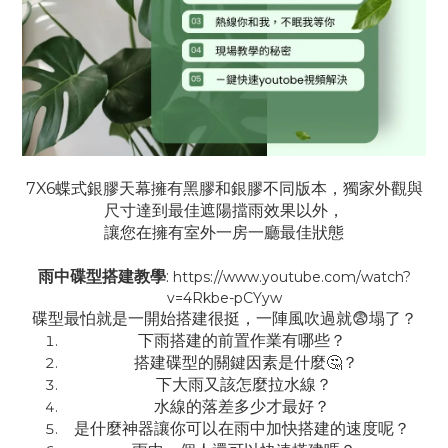
7X6蝶式銀膠天幕擁有黑膠和銀膠不同版本，獨家外觀與
尺寸達到最佳遮陽擋雨效果以外，
讓您在擁有室外一房一廳最佳狀態
雨中碟型搭建教學
:
https://www.youtube.com/watch?
v=4Rkbe-pCYyw
碟型最怕就是一開始搭建很挺，一陣風吹過就😨塌了？
下雨搭建的前置作業有哪些？
搭建碟型的關鍵因素是什麼🤔？
下大雨又該怎麼拉水線？
水線的落差多少才最好？
是什麼神器讓你可以在雨中加快搭建的速度呢？