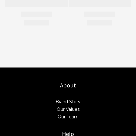
About
Brand Story
Our Values
Our Team
Help