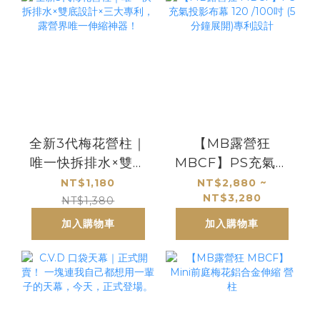
全新3代梅花營柱｜
【MB露營狂
唯一快拆排水×雙底
MBCF】PS充氣投
設計×三大專利，露
影布幕 120 /100吋
NT$1,180
NT$2,880 ~
NT$3,280
營界唯一伸縮神
(5分鐘展開)專利設
NT$1,380
器！
計
加入購物車
加入購物車