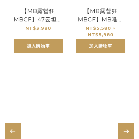
【MB露營狂
【MB露營狂
MBCF】47云坦延
MBCF】MB唯一
伸天幕 專利多變化
專利對折6*7哈比天
NT$3,980
NT$5,580 ~
NT$5,980
幕
加入購物車
加入購物車