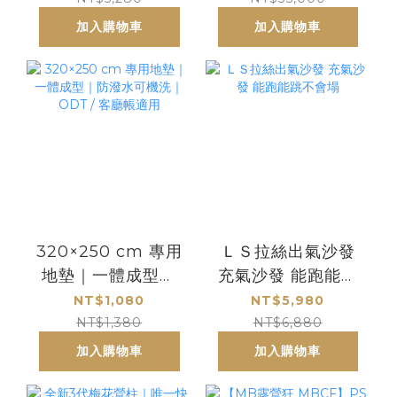
星窗
加入購物車
加入購物車
320×250 cm 專用
ＬＳ拉絲出氣沙發
地墊｜一體成型｜
充氣沙發 能跑能跳
防潑水可機洗｜
不會塌
NT$1,080
NT$5,980
ODT / 客廳帳適用
NT$1,380
NT$6,880
加入購物車
加入購物車