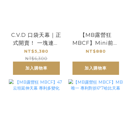
C.V.D 口袋天幕｜正
【MB露營狂
式開賣！ 一塊連我
MBCF】Mini前庭
自己都想用一輩子
梅花鋁合金伸縮 營
NT$5,380
NT$880
的天幕，今天，正
柱
NT$6,300
式登場。
加入購物車
加入購物車