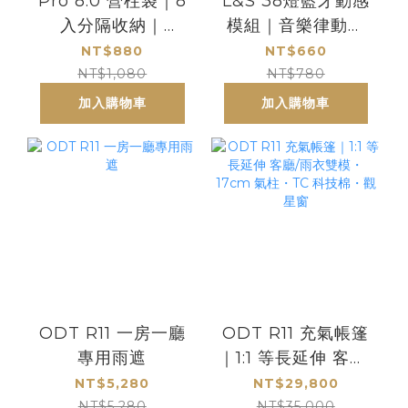
Pro 8.0 營柱袋｜8
L&S 38燈藍牙動感
入分隔收納｜
模組｜音樂律動升
100cm內通用｜加
級模組
NT$880
NT$660
厚防撞泡棉｜不互
NT$1,080
NT$780
撞設計｜露營營柱
加入購物車
加入購物車
收納袋
ODT R11 一房一廳
ODT R11 充氣帳篷
專用雨遮
｜1:1 等長延伸 客廳/
雨衣雙模・17cm 氣
NT$5,280
NT$29,800
柱・TC 科技棉・觀
NT$5,280
NT$35,000