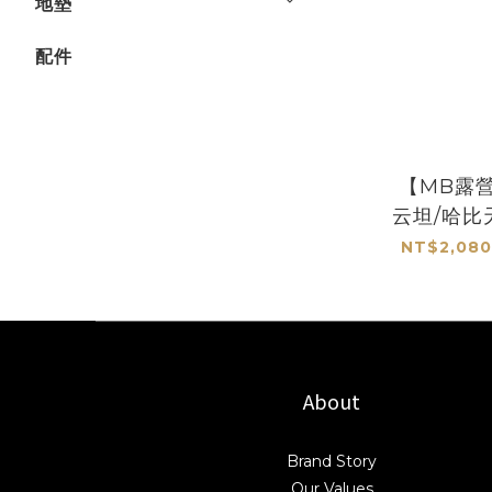
地墊
配件
【MB露營
云坦/哈比
專
NT$2,080
About
Brand Story
Our Values