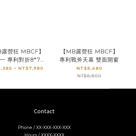
B露營狂 MBCF】
【MB露營狂 MBCF】
一 專利對折8*7哈
專利戰斧天幕 雙面開窗
比天幕
,380 ~ NT$7,980
NT$6,480
NT$8,800
Contact
Phone / XX-XXX-XXX-XXX
Hours / XXXX-XXXX