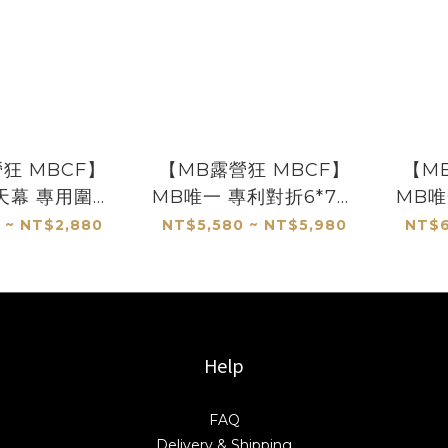
狂 MBCF】
【MB露營狂 MBCF】
【M
天幕 專用圍布
MB唯一 專利對折6*7哈
MB唯
利多變化
比天幕
 ~ NT$2,880
NT$5,580 ~ NT$5,980
NT$6
Help
FAQ
Delivery & Shipping