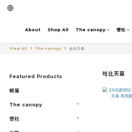
About
Shop All
The canopy
營柱
View All
The canopy
哈比天幕
哈比天幕
Featured Products
帳篷
The canopy
營柱