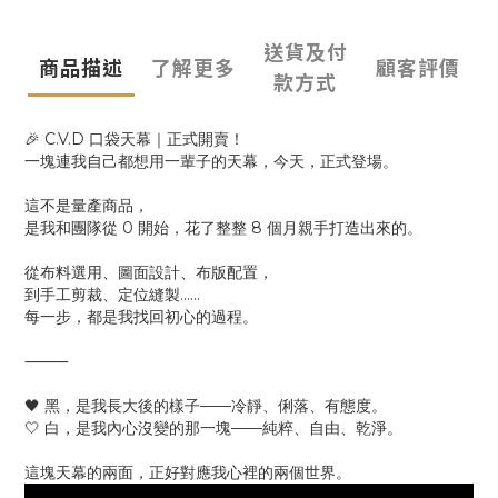
送貨及付
商品描述
了解更多
顧客評價
款方式
🎉 C.V.D 口袋天幕｜正式開賣！
一塊連我自己都想用一輩子的天幕，今天，正式登場。
這不是量產商品，
是我和團隊從 0 開始，花了整整 8 個月親手打造出來的。
從布料選用、圖面設計、布版配置，
到手工剪裁、定位縫製……
每一步，都是我找回初心的過程。
⸻
🖤 黑，是我長大後的樣子——冷靜、俐落、有態度。
🤍 白，是我內心沒變的那一塊——純粹、自由、乾淨。
這塊天幕的兩面，正好對應我心裡的兩個世界。