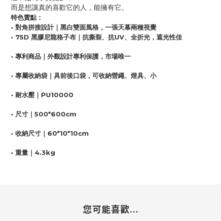
而是想讓真的喜歡它的人，能擁有它。
特色賣點：
• 對角拼接設計｜黑白雙面風格，一張天幕兩種視覺
• 75D 黑膠尼龍格子布｜抗撕裂、抗UV、全折光，遮光性佳
• 專利商品｜外觀設計專利保護，市場唯一
• 專屬收納袋｜具前後口袋，可收納營繩、燈具、小
• 耐水壓｜PU10000
• 尺寸｜500*600cm
• 收納尺寸｜60*10*10cm
•
重量
｜
4.3kg
您可能喜歡...